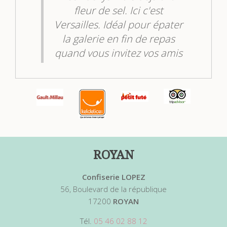
eur de sel. Ici c'est
m'empêcher d'y all
lles. Idéal pour épater
est bon. Glaces, 
lerie en fin de repas
gaufres, niniches et
vous invitez vos amis
que j'y vais.
 dîner chez vous.
Berengere M.
Kukulkan17
Laissez un avis
Laissez un avis
ROYAN
Confiserie LOPEZ
56, Boulevard de la république
17200
ROYAN
Tél.
05 46 02 88 12