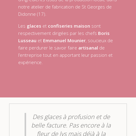
notre atelier de fabrication de St Georges de
Didonne (17).
Les
glaces
et
confiseries maison
sont
respectivement dirigées par les chefs
Boris
Lusseau
et
Emmanuel Mounier
, soucieux de
faire perdurer le savoir faire
artisanal
de
l’entreprise tout en apportant leur passion et
expérience.
galerie des
Incontour
glaces
!!
aces à profusion et de
acture. Pas encore à la
A chaque fois que j
 de lys mais déjà à la
à Royan, je ne