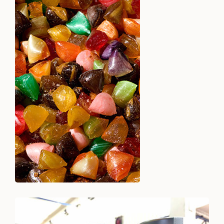
Berlingots, bois cassés,
sucettes, guimauves,
niniches...
Voir +