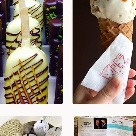
Découvrez plus de 100
cherins, Ice-kimos, bûches,
parfums de glaces et sorb
on a plein d'idées
artisanaux
Voir +
Voir +