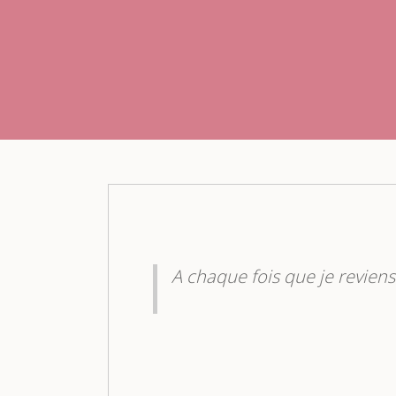
êpes, gaufres,
Des glaces à profusion et d
Versailles. Idéal pour é