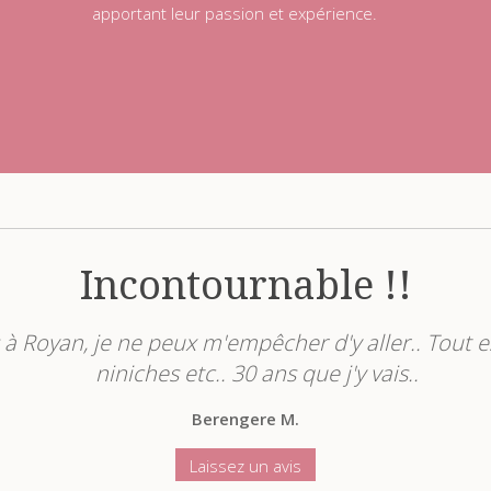
apportant leur passion et expérience.
La galerie des glaces
e belle facture. Pas encore à la fleur de lys mais dé
pater la galerie en fin de repas quand vous invitez
Kukulkan17
Laissez un avis