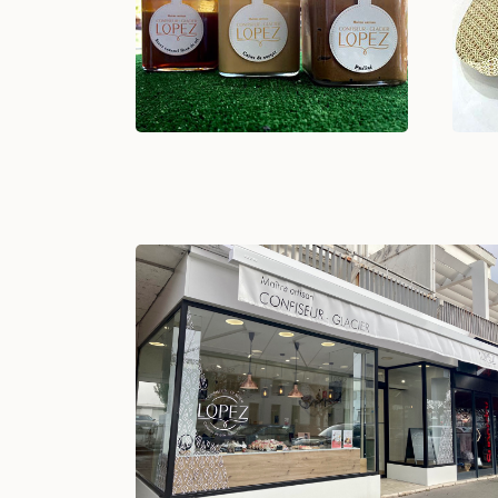
Caramel fleur de sel, crème
u
de nougat ou praliné
Voir +