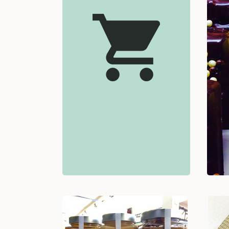
confiseries
Va
artisanales
Voir +