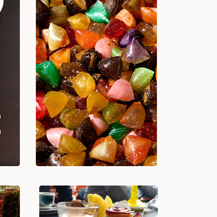
Berlingots, bois cassés,
ets
sucettes, guimauves,
niniches...
Voir +