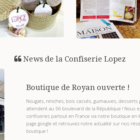
n mariage, anniversaire ou
Voici un petit condensé d
baptême? Nos idées ici!
articles de presse
Voir +
Voir +
News de la Confiserie Lopez
Boutique de Royan ouverte !
Nougats, niniches, bois cassés, guimauves, desserts
attendent au 56 boulevard de la République ! Nous 
confiseries partout en France via notre boutique en l
page google et retrouvez notre actualité sur nos rése
boutique !