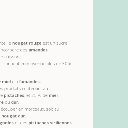
te, le
nougat rouge
est un sucre
 incorpore des
amandes
de cuisson.
il contient en moyenne plus de 30%
e
miel
et d
’amandes.
es produits contenant au
de
pistaches
, et 25 % de
miel
.
re
ou
dur
.
découper en morceaux, soit au
e
nougat dur
.
gnoles
et des
pistaches siciliennes