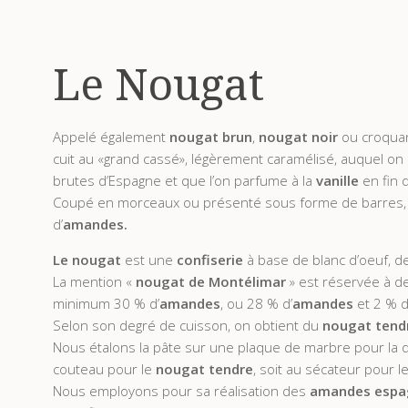
Le Nougat
Appelé également
nougat brun
,
nougat noir
ou croquan
cuit au «grand cassé», légèrement caramélisé, auquel on
brutes d’Espagne et que l’on parfume à la
vanille
en fin 
Coupé en morceaux ou présenté sous forme de barres, 
d’
amandes.
Le nougat
est une
confiserie
à base de blanc d’oeuf, d
La mention «
nougat de Montélimar
» est réservée à d
minimum 30 % d’
amandes
, ou 28 % d’
amandes
et 2 % 
Selon son degré de cuisson, on obtient du
nougat tend
Nous étalons la pâte sur une plaque de marbre pour la 
couteau pour le
nougat tendre
, soit au sécateur pour l
Nous employons pour sa réalisation des
amandes espa