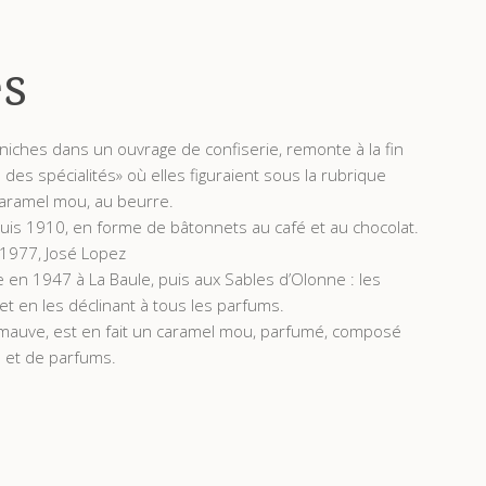
es
iniches dans un ouvrage de confiserie, remonte à la fin
des spécialités» où elles figuraient sous la rubrique
caramel mou, au beurre.
epuis 1910, en forme de bâtonnets au café et au chocolat.
n 1977, José Lopez
e en 1947 à La Baule, puis aux Sables d’Olonne : les
t en les déclinant à tous les parfums.
uimauve, est en fait un caramel mou, parfumé, composé
e et de parfums.