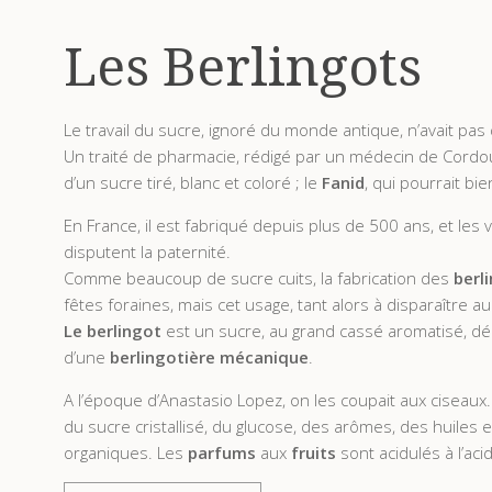
Les Berlingots
Le travail du sucre, ignoré du monde antique, n’avait pas
Un traité de pharmacie, rédigé par un médecin de Cordo
d’un sucre tiré, blanc et coloré ; le
Fanid
, qui pourrait bi
En France, il est fabriqué depuis plus de 500 ans, et les 
disputent la paternité.
Comme beaucoup de sucre cuits, la fabrication des
berl
fêtes foraines, mais cet usage, tant alors à disparaître a
Le berlingot
est un sucre, au grand cassé aromatisé, déc
d’une
berlingotière mécanique
.
A l’époque d’Anastasio Lopez, on les coupait aux ciseaux
du sucre cristallisé, du glucose, des arômes, des huiles 
organiques. Les
parfums
aux
fruits
sont acidulés à l’acid