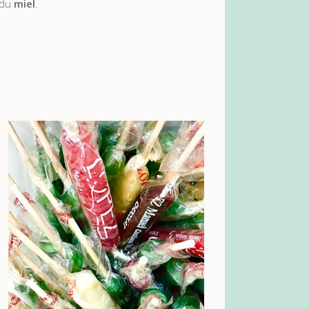
 du
miel
.