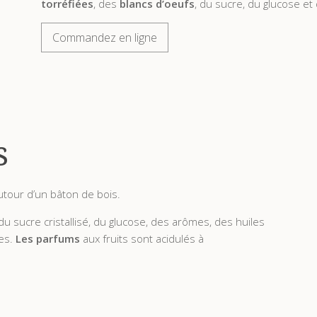
torréfiées
, des
blancs d’oeufs
, du sucre, du glucose et
Commandez en ligne
s
utour d’un bâton de bois.
u sucre cristallisé, du glucose, des arômes, des huiles
ues.
Les parfums
aux fruits sont acidulés à